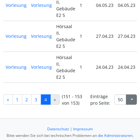
II,
Vorlesung
Vorlesung
1
04.05.23
04.05.23
Gebäude
E2 5
Hörsaal
II,
Vorlesung
Vorlesung
1
27.04.23
27.04.23
Gebäude
E2 5
Hörsaal
II,
Vorlesung
Vorlesung
1
24.04.23
24.04.23
Gebäude
E2 5
(151 - 153
Einträge
«
1
2
3
4
»
von 153)
pro Seite:
Datenschutz
|
Impressum
Bitte wenden Sie sich bei technischen Problemen an
die Administratoren
.