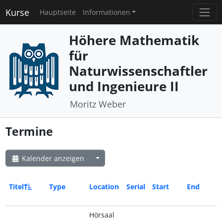
Kurse
Hauptseite
Informationen
Höhere Mathematik
für
Naturwissenschaftler
und Ingenieure II
Moritz Weber
Termine
Kalender anzeigen
Titel
Type
Location
Serial
Start
End
Hörsaal