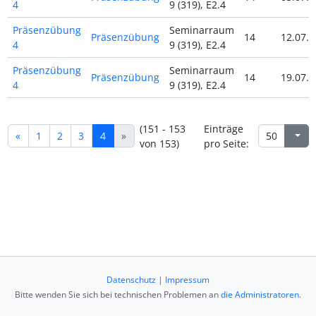
4
9 (319), E2.4
Präsenzübung
Seminarraum
Präsenzübung
14
12.07.2
4
9 (319), E2.4
Präsenzübung
Seminarraum
Präsenzübung
14
19.07.2
4
9 (319), E2.4
(151 - 153
Einträge
«
1
2
3
4
»
von 153)
pro Seite:
Datenschutz
|
Impressum
Bitte wenden Sie sich bei technischen Problemen an
die Administratoren
.