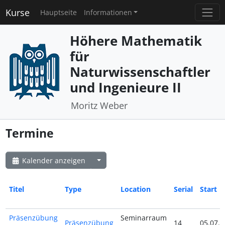
Kurse
Hauptseite
Informationen
Höhere Mathematik
für
Naturwissenschaftler
und Ingenieure II
Moritz Weber
Termine
Kalender anzeigen
Titel
Type
Location
Serial
Start
Präsenzübung
Seminarraum
Präsenzübung
14
05.07.2