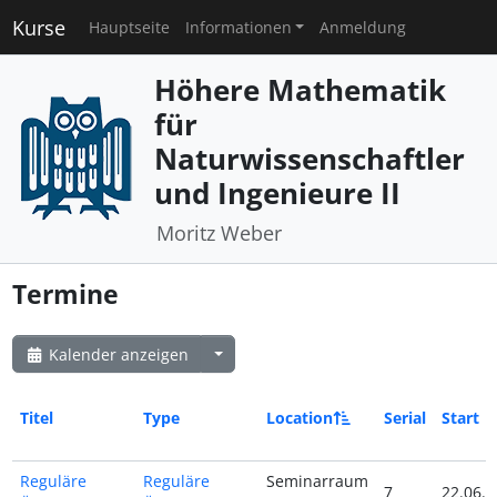
Kurse
Hauptseite
Informationen
Anmeldung
Höhere Mathematik
für
Naturwissenschaftler
und Ingenieure II
Moritz Weber
Termine
Kalender anzeigen
Titel
Type
Location
Serial
Start
Reguläre
Reguläre
Seminarraum
7
22.06.2