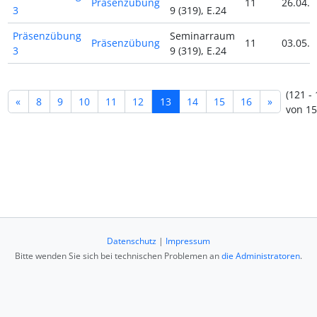
Präsenzübung
11
26.04.2
3
9 (319), E.24
Präsenzübung
Seminarraum
Präsenzübung
11
03.05.2
3
9 (319), E.24
(121 -
«
8
9
10
11
12
13
14
15
16
»
von 15
Datenschutz
|
Impressum
Bitte wenden Sie sich bei technischen Problemen an
die Administratoren
.