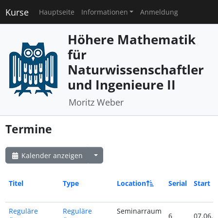
Kurse
Hauptseite
Informationen
Anmeldung
Höhere Mathematik
für
Naturwissenschaftler
und Ingenieure II
Moritz Weber
Termine
Kalender anzeigen
Titel
Type
Location
Serial
Start
Reguläre
Reguläre
Seminarraum
6
07.06.2