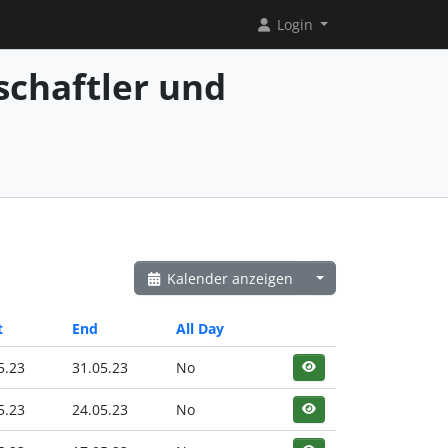
Login
chaftler und
Kalender anzeigen
t
End
All Day
5.23
31.05.23
No
5.23
24.05.23
No