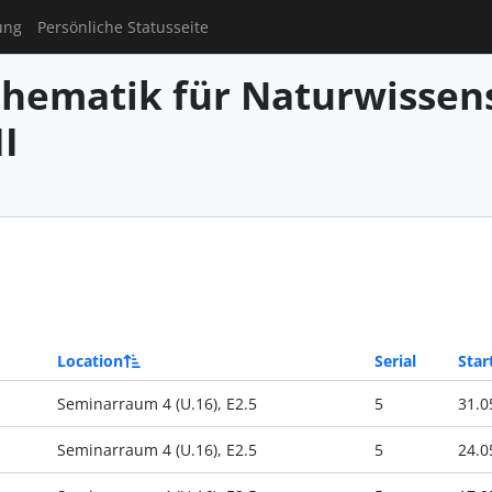
ung
Persönliche Statusseite
hematik für Naturwissens
I
Location
Serial
Star
Seminarraum 4 (U.16), E2.5
5
31.0
Seminarraum 4 (U.16), E2.5
5
24.0