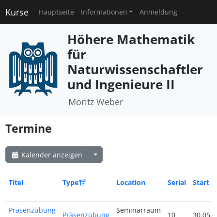
Kurse
Hauptseite
Informationen
Anmeldung
Höhere Mathematik
für
Naturwissenschaftler
und Ingenieure II
Moritz Weber
Termine
Kalender anzeigen
Titel
Type
Location
Serial
Start
Präsenzübung
Seminarraum
Präsenzübung
10
30.05.2