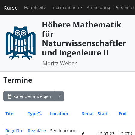
Kurse
Hauptseite
Informationen
Anmeldung
Persönlic
Höhere Mathematik
für
Naturwissenschaftler
und Ingenieure II
Moritz Weber
Termine
Kalender anzeigen
Titel
Type
Location
Serial
Start
End
Reguläre
Reguläre
Seminarraum
6
12.07.23
12.07.2