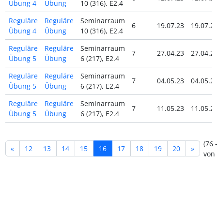
Übung 4
Übung
10 (316), E2.4
Reguläre
Reguläre
Seminarraum
6
19.07.23
19.07.2
Übung 4
Übung
10 (316), E2.4
Reguläre
Reguläre
Seminarraum
7
27.04.23
27.04.2
Übung 5
Übung
6 (217), E2.4
Reguläre
Reguläre
Seminarraum
7
04.05.23
04.05.2
Übung 5
Übung
6 (217), E2.4
Reguläre
Reguläre
Seminarraum
7
11.05.23
11.05.2
Übung 5
Übung
6 (217), E2.4
(76 
«
12
13
14
15
16
17
18
19
20
»
von 