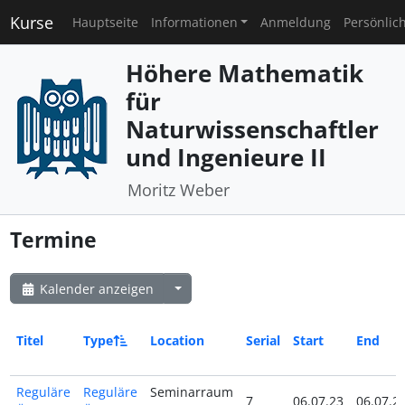
Kurse
Hauptseite
Informationen
Anmeldung
Persönlic
Höhere Mathematik
für
Naturwissenschaftler
und Ingenieure II
Moritz Weber
Termine
Kalender anzeigen
Titel
Type
Location
Serial
Start
End
Reguläre
Reguläre
Seminarraum
7
06.07.23
06.07.2