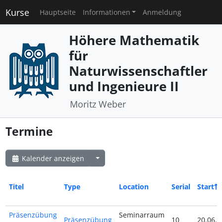
Kurse
Hauptseite
Informationen
Anmeldung
Höhere Mathematik
für
Naturwissenschaftler
und Ingenieure II
Moritz Weber
Termine
Kalender anzeigen
Titel
Type
Location
Serial
Start
Präsenzübung
Seminarraum
Präsenzübung
10
20.06.2