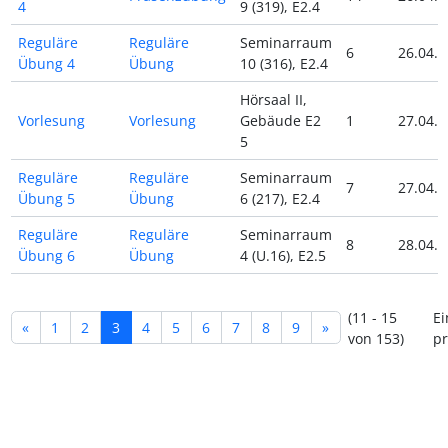
4
9 (319), E2.4
Reguläre
Reguläre
Seminarraum
6
26.04.2
Übung 4
Übung
10 (316), E2.4
Hörsaal II,
Vorlesung
Vorlesung
Gebäude E2
1
27.04.2
5
Reguläre
Reguläre
Seminarraum
7
27.04.2
Übung 5
Übung
6 (217), E2.4
Reguläre
Reguläre
Seminarraum
8
28.04.2
Übung 6
Übung
4 (U.16), E2.5
(11 - 15
Ei
«
1
2
3
4
5
6
7
8
9
»
von 153)
pr