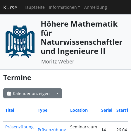
Kurse
Hauptseite
Informationen
Anmeldung
Höhere Mathematik
für
Naturwissenschaftler
und Ingenieure II
Moritz Weber
Termine
Kalender anzeigen
Titel
Type
Location
Serial
Start
Präsenzübung
Seminarraum
Präsenzübung
14
26.04.2