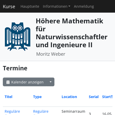
Kurse
Hauptseite
Informationen
Anmeldung
Höhere Mathematik
für
Naturwissenschaftler
und Ingenieure II
Moritz Weber
Termine
Kalender anzeigen
Titel
Type
Location
Serial
Start
Reguläre
Reguläre
Seminarraum
3
16.05.2