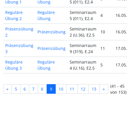
Übung 1
Übung
5 (011), E2.4
Reguläre
Reguläre
Seminarraum
4
16.05.2
Übung 2
Übung
5 (011), E2.4
Präsenzübung
Seminarraum
Präsenzübung
10
16.05.2
2
2 (U.36), E2.5
Präsenzübung
Seminarraum
Präsenzübung
11
17.05.2
3
9 (319), E.24
Reguläre
Reguläre
Seminarraum
5
17.05.2
Übung 3
Übung
4 (U.16), E2.5
(41 - 45
«
5
6
7
8
9
10
11
12
13
»
von 153)