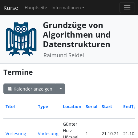
Kurse
Hauptseite
Informationen
Grundzüge von
Algorithmen und
Datenstrukturen
Raimund Seidel
Termine
Kalender anzeigen
Titel
Type
Location
Serial
Start
End
Günter
Hotz
Vorlesung
Vorlesung
1
21.10.21
21.10.
Hörsaal