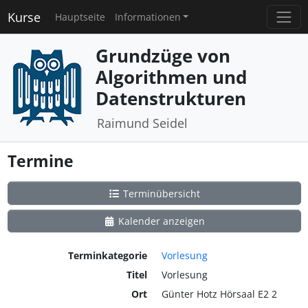
Kurse
Hauptseite
Informationen
Grundzüge von
Algorithmen und
Datenstrukturen
Raimund Seidel
Termine
Terminübersicht
Kalender anzeigen
Terminkategorie
Vorlesung
Titel
Vorlesung
Ort
Günter Hotz Hörsaal E2 2