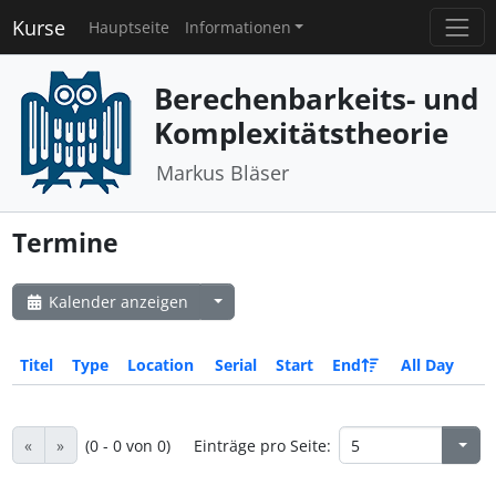
Kurse
Hauptseite
Informationen
Berechenbarkeits- und
Komplexitätstheorie
Markus Bläser
Termine
Kalender anzeigen
Titel
Type
Location
Serial
Start
End
All Day
«
»
(0 - 0 von 0)
Einträge pro Seite: