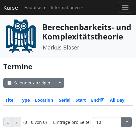
Kurse
Hauptseite
Informationen
Berechenbarkeits- und
Komplexitätstheorie
Markus Bläser
Termine
Kalender anzeigen
Titel
Type
Location
Serial
Start
End
All Day
«
»
(0 - 0 von 0)
Einträge pro Seite: