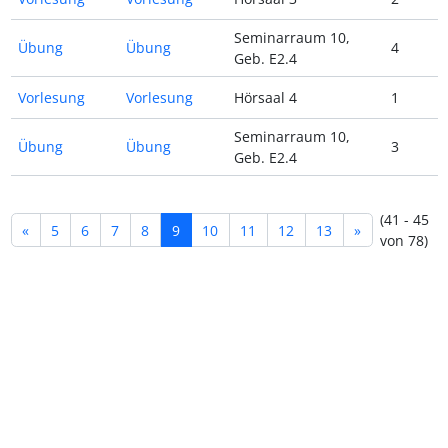
Seminarraum 10,
Übung
Übung
4
Geb. E2.4
Vorlesung
Vorlesung
Hörsaal 4
1
Seminarraum 10,
Übung
Übung
3
Geb. E2.4
(41 - 45
«
5
6
7
8
9
10
11
12
13
»
von 78)