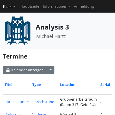
Kurse
Hauptseite
Informationen
Anmeldung
Analysis 3
Michael Hartz
Termine
Kalender anzeigen
Titel
Type
Location
Serial
Gruppenarbeitsraum
Sprechstunde
Sprechstunde
8
(Raum 317, Geb. 2.4)
Vorlesung
Vorlesung
Hörsaal 3
2