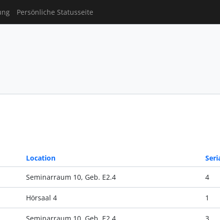
ung
Persönliche Statusseite
Location
Seri
Seminarraum 10, Geb. E2.4
4
Hörsaal 4
1
Seminarraum 10, Geb. E2.4
3