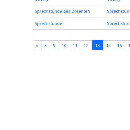
Sprechstunde des Dozenten
Sprechstun
Sprechstunde
Sprechstun
«
8
9
10
11
12
13
14
15