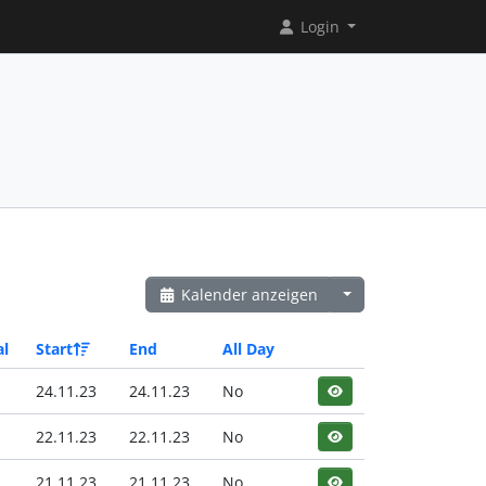
Login
Kalender anzeigen
al
Start
End
All Day
24.11.23
24.11.23
No
22.11.23
22.11.23
No
21.11.23
21.11.23
No