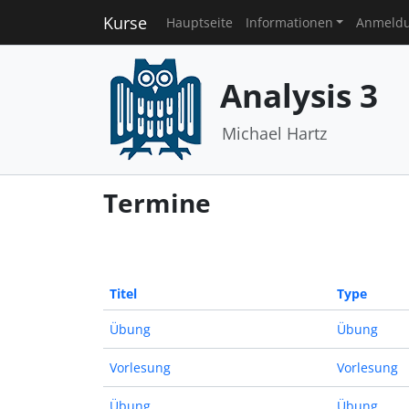
Kurse
Hauptseite
Informationen
Anmeld
Analysis 3
Michael Hartz
Termine
Titel
Type
Übung
Übung
Vorlesung
Vorlesung
Übung
Übung