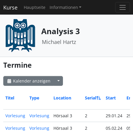
Kurse
Hauptseite
Informationen
Analysis 3
Michael Hartz
Termine
Kalender anzeigen
Titel
Type
Location
Serial
Start
En
Vorlesung
Vorlesung
Hörsaal 3
2
29.01.24
29.
Vorlesung
Vorlesung
Hörsaal 3
2
05.02.24
05.