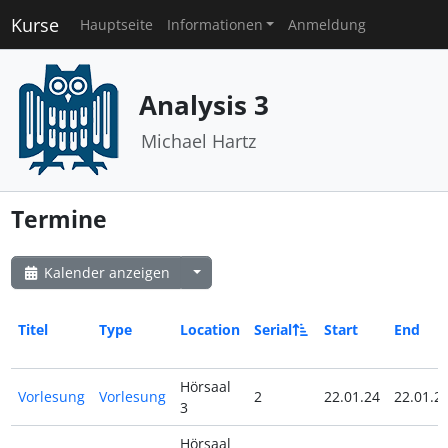
Kurse
Hauptseite
Informationen
Anmeldung
Analysis 3
Michael Hartz
Termine
Kalender anzeigen
Titel
Type
Location
Serial
Start
End
Hörsaal
Vorlesung
Vorlesung
2
22.01.24
22.01.2
3
Hörsaal