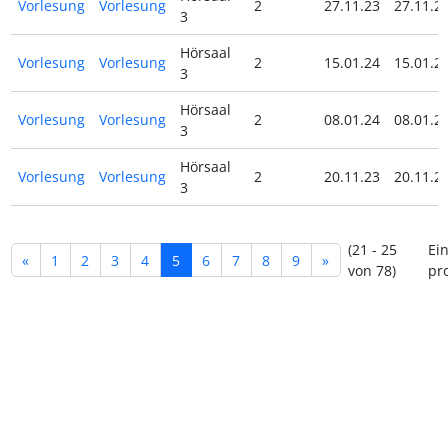
Vorlesung
Vorlesung
2
27.11.23
27.11.2
3
Hörsaal
Vorlesung
Vorlesung
2
15.01.24
15.01.2
3
Hörsaal
Vorlesung
Vorlesung
2
08.01.24
08.01.2
3
Hörsaal
Vorlesung
Vorlesung
2
20.11.23
20.11.2
3
(21 - 25
Ei
«
1
2
3
4
5
6
7
8
9
»
von 78)
pro