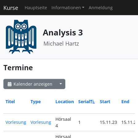
Kurse
Hauptseite
Informationen
Anmeldung
Analysis 3
Michael Hartz
Termine
Kalender anzeigen
Titel
Type
Location
Serial
Start
End
Hörsaal
Vorlesung
Vorlesung
1
15.11.23
15.11.2
4
Hörsaal