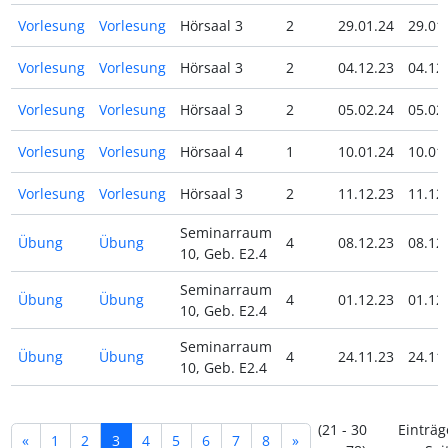
Vorlesung
Vorlesung
Hörsaal 3
2
29.01.24
29.01
Vorlesung
Vorlesung
Hörsaal 3
2
04.12.23
04.12
Vorlesung
Vorlesung
Hörsaal 3
2
05.02.24
05.02
Vorlesung
Vorlesung
Hörsaal 4
1
10.01.24
10.01
Vorlesung
Vorlesung
Hörsaal 3
2
11.12.23
11.12
Seminarraum
Übung
Übung
4
08.12.23
08.12
10, Geb. E2.4
Seminarraum
Übung
Übung
4
01.12.23
01.12
10, Geb. E2.4
Seminarraum
Übung
Übung
4
24.11.23
24.11
10, Geb. E2.4
(21 - 30
Einträg
«
1
2
3
4
5
6
7
8
»