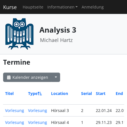
Kurse
Hauptseite
Informationen
Anmeldung
Analysis 3
Michael Hartz
Termine
Kalender anzeigen
Titel
Type
Location
Serial
Start
End
Vorlesung
Vorlesung
Hörsaal 3
2
22.01.24
22.01
Vorlesung
Vorlesung
Hörsaal 4
1
29.11.23
29.11