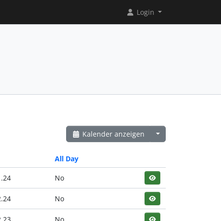
Login
Kalender anzeigen
All Day
1.24
No
2.24
No
2.23
No