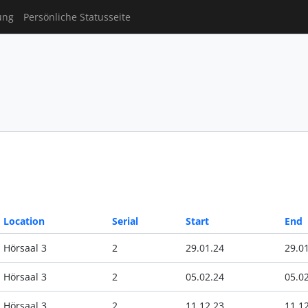
ung
Persönliche Statusseite
Location
Serial
Start
End
Hörsaal 3
2
29.01.24
29.0
Hörsaal 3
2
05.02.24
05.0
Hörsaal 3
2
11.12.23
11.1