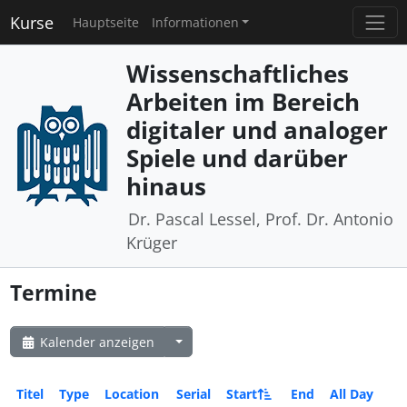
Kurse
Hauptseite
Informationen
Wissenschaftliches
Arbeiten im Bereich
digitaler und analoger
Spiele und darüber
hinaus
Dr. Pascal Lessel, Prof. Dr. Antonio
Krüger
Termine
Kalender anzeigen
Titel
Type
Location
Serial
Start
End
All Day