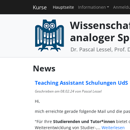
Kurse
Hauptseite
Informationen
Anmeld
Wissenschaf
analoger Sp
Dr. Pascal Lessel, Prof. 
News
Teaching Assistant Schulungen UdS
Geschrieben am
08.02.24
von Pascal Lessel
Hi,
mich erreichte gerade folgende Mail und die pa
"Für Ihre
Studierenden und Tutor*innen
bietet 
Weiterentwicklung von Studier-,…
Weiterlesen