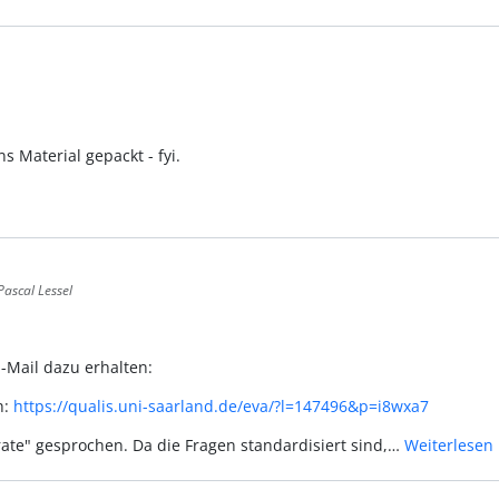
s Material gepackt - fyi.
Pascal Lessel
-Mail dazu erhalten:
h:
https://qualis.uni-saarland.de/eva/?l=147496&p=i8wxa7
ate" gesprochen. Da die Fragen standardisiert sind,…
Weiterlesen