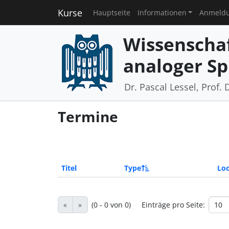
Kurse
Hauptseite
Informationen
Anmeld
Wissenschaf
analoger Sp
Dr. Pascal Lessel, Prof. 
Termine
Titel
Type
Loc
«
»
(0 - 0 von 0)
Einträge pro Seite: