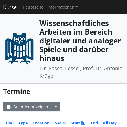
Kurse
Hauptseite
Informationen
Wissenschaftliches
Arbeiten im Bereich
digitaler und analoger
Spiele und darüber
hinaus
Dr. Pascal Lessel, Prof. Dr. Antonio
Krüger
Termine
Kalender anzeigen
Titel
Type
Location
Serial
Start
End
All Day