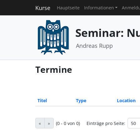
Kurse
Hauptseite
Informationen
Anmeld
Seminar: N
Andreas Rupp
Termine
Titel
Type
Location
«
»
(0 - 0 von 0)
Einträge pro Seite: