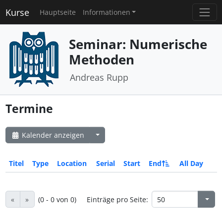
Kurse
Hauptseite
Informationen
Seminar: Numerische
Methoden
Andreas Rupp
Termine
Kalender anzeigen
Titel
Type
Location
Serial
Start
End
All Day
«
»
(0 - 0 von 0)
Einträge pro Seite: