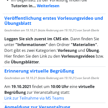
Im Gegensatz zu der Vorlesung finden die
Tutorien in…
Weiterlesen
Veröffentlichung erstes Vorlesungsvideo und
Übungsblatt
Geschrieben am
19.10.21
(letzte Änderung am
19.10.21
) von Sarah Eberle
Loggen Sie sich zuerst im CMS ein
. Dann finden Sie
unter
"Informationen"
den Ordner
"Materialien"
.
Dort gibt es zwei Kategorien:
Vorlesung
und
Übung
.
Hier finden Sie den Link zu den
Vorlesungsvideos
bzw.
die
Übungsblätter
.
Erinnerung virtuelle Begrüßung
Geschrieben am
18.10.21
(letzte Änderung am
19.10.21
) von Sarah Eberle
Am
19.10.2021
findet um
10:00 Uhr
eine
virtuelle
Begrüßung
zur Veranstaltung statt:
Link zur Teilnahme via MS Teams
Anmeldung zur Veranstaltung