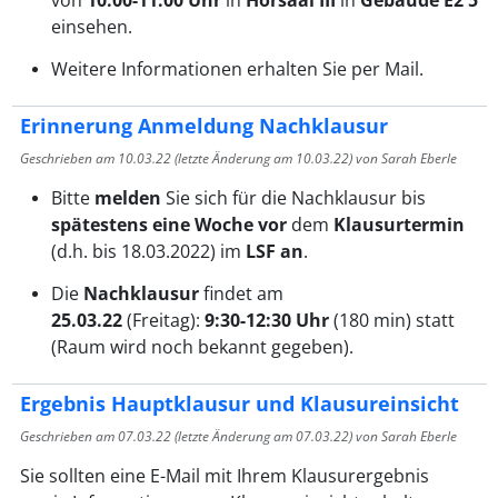
von
10:00-11:00 Uhr
in
Hörsaal III
in
Gebäude E2 5
einsehen.
Weitere Informationen erhalten Sie per Mail.
Erinnerung Anmeldung Nachklausur
Geschrieben am
10.03.22
(letzte Änderung am
10.03.22
) von Sarah Eberle
Bitte
melden
Sie sich für die Nachklausur bis
spätestens eine Woche vor
dem
Klausurtermin
(d.h. bis 18.03.2022) im
LSF an
.
Die
Nachklausur
findet am
25.03.22
(Freitag):
9:30-12:30 Uhr
(180 min) statt
(Raum wird noch bekannt gegeben).
Ergebnis Hauptklausur und Klausureinsicht
Geschrieben am
07.03.22
(letzte Änderung am
07.03.22
) von Sarah Eberle
Sie sollten eine E-Mail mit Ihrem Klausurergebnis