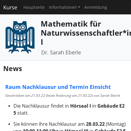
Kurse
Hauptseite
Informationen
Anmeldung
Mathematik für
Naturwissenschaftler*
I
Dr. Sarah Eberle
News
Raum Nachklausur und Termin Einsicht
Geschrieben am
21.03.22
(letzte Änderung am
21.03.22
) von Sarah Eberle
Die Nachklausur findet in
Hörsaal I
in
Gebäude E2
5
statt.
Sie können Ihre
Nachklausur am
28.03.22
(Montag)