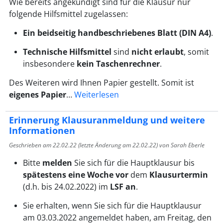
Wie bereits angekündigt sind für die Klausur nur
folgende Hilfsmittel zugelassen:
Ein beidseitig handbeschriebenes Blatt (DIN A4)
.
Technische Hilfsmittel
sind
nicht erlaubt
, somit
insbesondere
kein Taschenrechner
.
Des Weiteren wird Ihnen Papier gestellt. Somit ist
eigenes Papier
…
Weiterlesen
Erinnerung Klausuranmeldung und weitere
Informationen
Geschrieben am
22.02.22
(letzte Änderung am
22.02.22
) von Sarah Eberle
Bitte
melden
Sie sich für die Hauptklausur bis
spätestens eine Woche vor
dem
Klausurtermin
(d.h. bis 24.02.2022) im
LSF an
.
Sie erhalten, wenn Sie sich für die Hauptklausur
am 03.03.2022 angemeldet haben, am Freitag, den