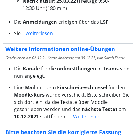
Nachklausur
:
25.03.22
(Freitag): 9:30-
12:30 Uhr (180 min)
Die
Anmeldungen
erfolgen über das
LSF
.
Sie…
Weiterlesen
Weitere Informationen online-Übungen
Geschrieben am
06.12.21
(letzte Änderung am
06.12.21
) von Sarah Eberle
Die
Kanäle
für die
online-Übungen
in
Teams
sind
nun angelegt.
Eine
Mail
mit dem
Einschreibeschlüssel
für den
Moodle-Kurs
wurde verschickt. Bitte schreiben Sie
sich dort ein, da die Testate über Moodle
geschrieben werden und das
nächste Testat
am
10.12.2021
stattfindent.…
Weiterlesen
Bitte beachten Sie die korrigierte Fassung