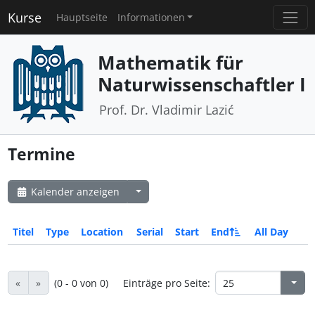
Kurse
Hauptseite
Informationen
Mathematik für
Naturwissenschaftler I
Prof. Dr. Vladimir Lazić
Termine
Kalender anzeigen
Titel
Type
Location
Serial
Start
End
All Day
«
»
(0 - 0 von 0)
Einträge pro Seite: