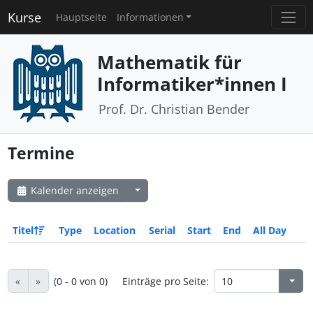
Kurse
Hauptseite
Informationen
Mathematik für
Informatiker*innen I
Prof. Dr. Christian Bender
Termine
Kalender anzeigen
Titel
Type
Location
Serial
Start
End
All Day
«
»
(0 - 0 von 0)
Einträge pro Seite: