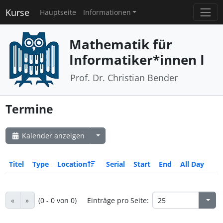
Kurse
Hauptseite
Informationen
Mathematik für
Informatiker*innen I
Prof. Dr. Christian Bender
Termine
Kalender anzeigen
Titel
Type
Location
Serial
Start
End
All Day
«
»
(0 - 0 von 0)
Einträge pro Seite: