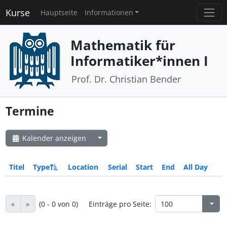
Kurse
Hauptseite
Informationen
Mathematik für
Informatiker*innen I
Prof. Dr. Christian Bender
Termine
Kalender anzeigen
Titel
Type
Location
Serial
Start
End
All Day
«
»
(0 - 0 von 0)
Einträge pro Seite: