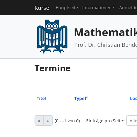
Kurse
Hauptseite
Informationen
Anmeld
Mathematik 
Prof. Dr. Christian Bend
Termine
Titel
Type
Loc
«
»
(0 - -1 von 0)
Einträge pro Seite: