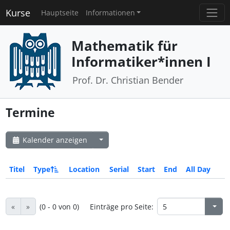
Kurse
Hauptseite
Informationen
Mathematik für
Informatiker*innen I
Prof. Dr. Christian Bender
Termine
Kalender anzeigen
Titel
Type
Location
Serial
Start
End
All Day
«
»
(0 - 0 von 0)
Einträge pro Seite: