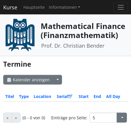
Kurse
Hauptseite
Informationen
Mathematical Finance
(Finanzmathematik)
Prof. Dr. Christian Bender
Termine
Kalender anzeigen
Titel
Type
Location
Serial
Start
End
All Day
«
»
(0 - 0 von 0)
Einträge pro Seite: