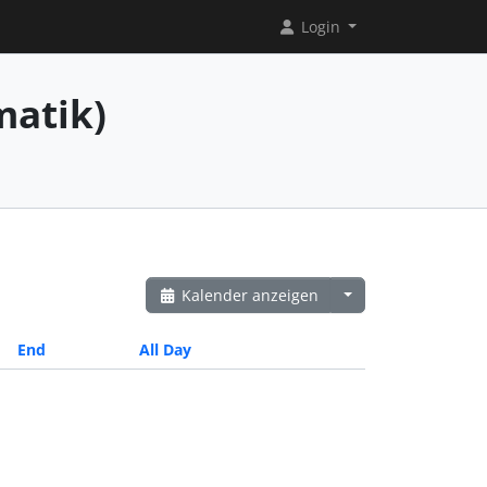
Login
matik)
Kalender anzeigen
End
All Day