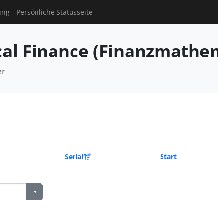
ung
Persönliche Statusseite
al Finance (Finanzmathe
er
Serial
Start