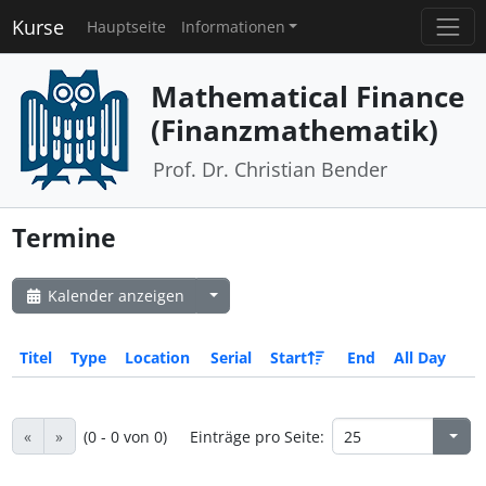
Kurse
Hauptseite
Informationen
Mathematical Finance
(Finanzmathematik)
Prof. Dr. Christian Bender
Termine
Kalender anzeigen
Titel
Type
Location
Serial
Start
End
All Day
«
»
(0 - 0 von 0)
Einträge pro Seite: