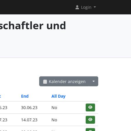
Login
chaftler und
Kalender anzeigen
t
End
All Day
6.23
30.06.23
No
7.23
14.07.23
No