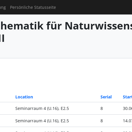
ung
Persönliche Statusseite
hematik für Naturwissens
I
Location
Serial
Star
Seminarraum 4 (U.16), E2.5
8
30.0
Seminarraum 4 (U.16), E2.5
8
14.0