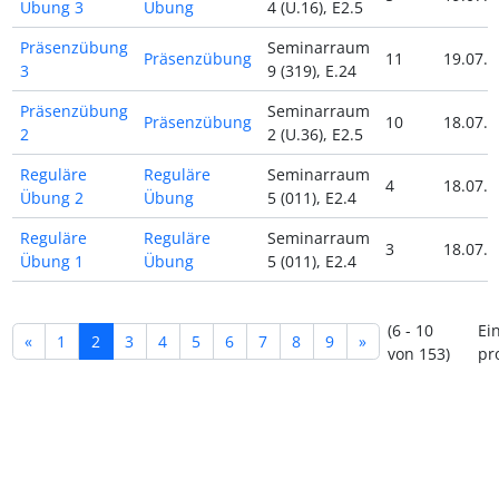
Übung 3
Übung
4 (U.16), E2.5
Präsenzübung
Seminarraum
Präsenzübung
11
19.07.2
3
9 (319), E.24
Präsenzübung
Seminarraum
Präsenzübung
10
18.07.2
2
2 (U.36), E2.5
Reguläre
Reguläre
Seminarraum
4
18.07.2
Übung 2
Übung
5 (011), E2.4
Reguläre
Reguläre
Seminarraum
3
18.07.2
Übung 1
Übung
5 (011), E2.4
(6 - 10
Ei
«
1
2
3
4
5
6
7
8
9
»
von 153)
pr