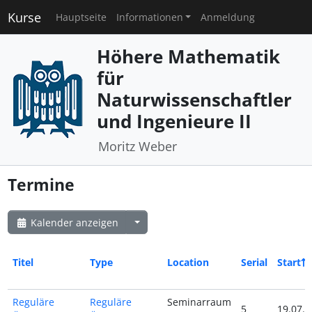
Kurse
Hauptseite
Informationen
Anmeldung
Höhere Mathematik
für
Naturwissenschaftler
und Ingenieure II
Moritz Weber
Termine
Kalender anzeigen
Titel
Type
Location
Serial
Start
Reguläre
Reguläre
Seminarraum
5
19.07.2