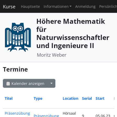
Kurse
Hauptseite
Informationen
Anmeldung
Persönlic
Höhere Mathematik
für
Naturwissenschaftler
und Ingenieure II
Moritz Weber
Termine
Kalender anzeigen
Titel
Type
Location
Serial
Start
E
Präsenzübung
Hörsaal
Präsenzübung
9
05.06.23
0