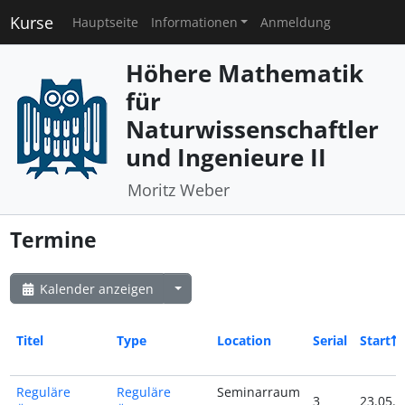
Kurse
Hauptseite
Informationen
Anmeldung
Höhere Mathematik
für
Naturwissenschaftler
und Ingenieure II
Moritz Weber
Termine
Kalender anzeigen
Titel
Type
Location
Serial
Start
Reguläre
Reguläre
Seminarraum
3
23.05.2