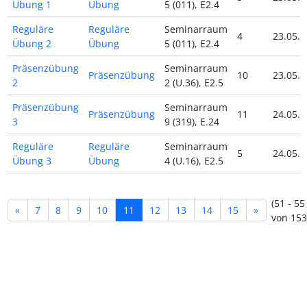
Übung 1
Übung
5 (011), E2.4
Reguläre
Reguläre
Seminarraum
4
23.05.2
Übung 2
Übung
5 (011), E2.4
Präsenzübung
Seminarraum
Präsenzübung
10
23.05.2
2
2 (U.36), E2.5
Präsenzübung
Seminarraum
Präsenzübung
11
24.05.2
3
9 (319), E.24
Reguläre
Reguläre
Seminarraum
5
24.05.2
Übung 3
Übung
4 (U.16), E2.5
(51 - 55
«
7
8
9
10
11
12
13
14
15
»
von 153