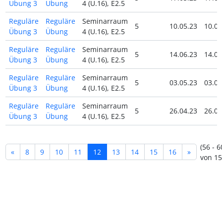
Übung 3
Übung
4 (U.16), E2.5
Reguläre
Reguläre
Seminarraum
5
10.05.23
10.05
Übung 3
Übung
4 (U.16), E2.5
Reguläre
Reguläre
Seminarraum
5
14.06.23
14.06
Übung 3
Übung
4 (U.16), E2.5
Reguläre
Reguläre
Seminarraum
5
03.05.23
03.05
Übung 3
Übung
4 (U.16), E2.5
Reguläre
Reguläre
Seminarraum
5
26.04.23
26.04
Übung 3
Übung
4 (U.16), E2.5
(56 - 6
«
8
9
10
11
12
13
14
15
16
»
von 15