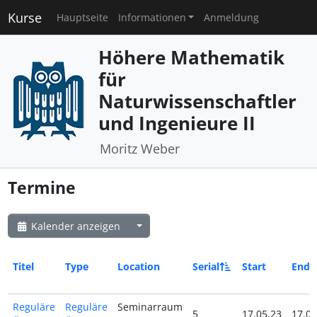
Kurse
Hauptseite
Informationen
Anmeldung
Höhere Mathematik
für
Naturwissenschaftler
und Ingenieure II
Moritz Weber
Termine
Kalender anzeigen
Titel
Type
Location
Serial
Start
End
Reguläre
Reguläre
Seminarraum
5
17.05.23
17.05