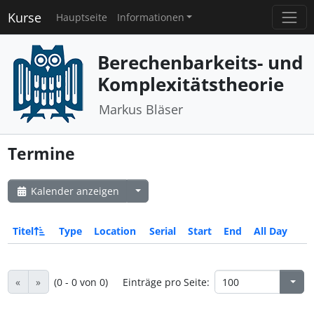
Kurse
Hauptseite
Informationen
Berechenbarkeits- und
Komplexitätstheorie
Markus Bläser
Termine
Kalender anzeigen
Titel
Type
Location
Serial
Start
End
All Day
«
»
(0 - 0 von 0)
Einträge pro Seite: