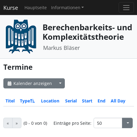
Kurse
Hauptseite
Informationen
Berechenbarkeits- und
Komplexitätstheorie
Markus Bläser
Termine
Kalender anzeigen
Titel
Type
Location
Serial
Start
End
All Day
«
»
(0 - 0 von 0)
Einträge pro Seite: