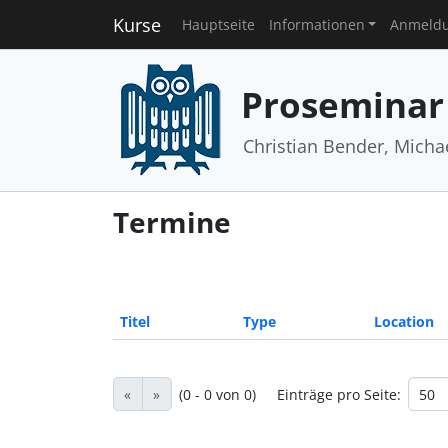
Kurse
Hauptseite
Informationen
Anmeld
Proseminar
Christian Bender, Micha
Termine
Titel
Type
Location
«
»
(0 - 0 von 0)
Einträge pro Seite: