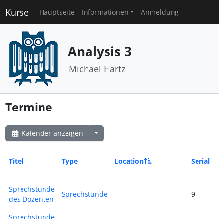
Kurse
Hauptseite
Informationen
Anmeldung
Analysis 3
Michael Hartz
Termine
Kalender anzeigen
Titel
Type
Location
Serial
Sprechstunde
Sprechstunde
9
des Dozenten
Sprechstunde