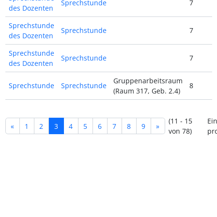
Sprechstunde
7
des Dozenten
Sprechstunde
Sprechstunde
7
des Dozenten
Sprechstunde
Sprechstunde
7
des Dozenten
Gruppenarbeitsraum
Sprechstunde
Sprechstunde
8
(Raum 317, Geb. 2.4)
(11 - 15
Ei
«
1
2
3
4
5
6
7
8
9
»
von 78)
pro