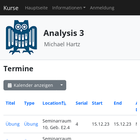
Kurse
Hauptseite
Informationen
Anmeldung
Analysis 3
Michael Hartz
Termine
Kalender anzeigen
Titel
Type
Location
Serial
Start
End
Al
D
Seminarraum
Übung
Übung
4
15.12.23
15.12.23
N
10, Geb. E2.4
Seminarraum