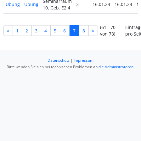
Seminarraum
Übung
Übung
3
16.01.24
16.01.24
N
10, Geb. E2.4
(61 - 70
Einträg
«
1
2
3
4
5
6
7
8
»
von 78)
pro Sei
Datenschutz
|
Impressum
Bitte wenden Sie sich bei technischen Problemen an
die Administratoren
.