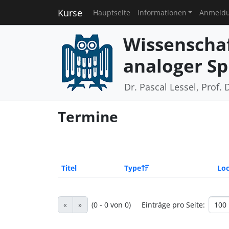
Kurse
Hauptseite
Informationen
Anmeld
Wissenschaf
analoger Sp
Dr. Pascal Lessel, Prof. 
Termine
Titel
Type
Loc
«
»
(0 - 0 von 0)
Einträge pro Seite: