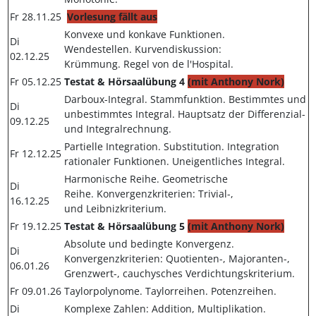
Fr 28.11.25
Vorlesung fällt aus
Konvexe und konkave Funktionen.
Di
Wendestellen. Kurvendiskussion:
02.12.25
Krümmung. Regel von de l'Hospital.
Fr 05.12.25
Testat & Hörsaalübung 4
(mit Anthony Nork)
Darboux-Integral. Stammfunktion. Bestimmtes und
Di
unbestimmtes Integral.
Hauptsatz der Differenzial-
09.12.25
und Integralrechnung.
Partielle Integration. Substitution. Integration
Fr 12.12.25
rationaler Funktionen. Uneigentliches Integral.
Harmonische Reihe. Geometrische
Di
Reihe. Konvergenzkriterien: Trivial-,
16.12.25
und Leibnizkriterium.
Fr 19.12.25
Testat & Hörsaalübung 5
(mit Anthony Nork)
Absolute und bedingte Konvergenz.
Di
Konvergenzkriterien: Quotienten-, Majoranten-,
06.01.26
Grenzwert-, cauchysches Verdichtungskriterium.
Fr 09.01.26
Taylorpolynome. Taylorreihen. Potenzreihen.
Di
Komplexe Zahlen: Addition, Multiplikation.