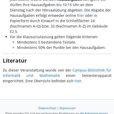
dürfen Ihre Hausaufgaben bis 10:15 Uhr an dem
Dienstag nach der Hörsaalübung abgeben. Die Abgabe der
Hausaufgaben erfolgt entweder online
hier
oder in
Papierform durch Einwurf in die Schließfächer 24
(Nachnamen A–Q) bzw. 32 (Nachnamen R–Z) im Gebäude
E2.5.
Für die Klausurzulassung gelten folgende Kriterien:
Mindestens 5 bestandene Testate.
Mindestens 50% der Punkte bei den Hausaufgaben.
Literatur
Zu dieser Veranstaltung wurde von der
Campus-Bibliothek für
Informatik und Mathematik
einen Semesterapparat
eingerichtet. Eine Übersicht befindet sich
hier
.
Datenschutz
|
Impressum
Bitte wenden Sie sich bei technischen Problemen an
die Administratoren
.