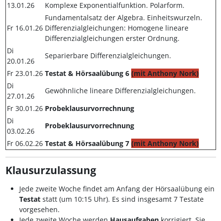
13.01.26
Komplexe Exponentialfunktion. Polarform.
Fundamentalsatz der Algebra. Einheitswurzeln.
Fr 16.01.26
Differenzialgleichungen: Homogene lineare
Differenzialgleichungen erster Ordnung.
Di
Separierbare Differenzialgleichungen.
20.01.26
Fr 23.01.26
Testat & Hörsaalübung 6
(mit Anthony Nork)
Di
Gewöhnliche lineare Differenzialgleichungen.
27.01.26
Fr 30.01.26
Probeklausurvorrechnung
Di
Probeklausurvorrechnung
03.02.26
Fr 06.02.26
Testat & Hörsaalübung 7
(mit Anthony Nork)
Klausurzulassung
Jede zweite Woche findet am Anfang der Hörsaalübung ein
Testat
statt (um 10:15 Uhr). Es sind insgesamt 7 Testate
vorgesehen.
Jede zweite Woche werden
Hausaufgaben
korrigiert. Sie